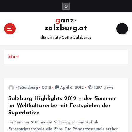
Z
u
m
ganz-
I
salzburg.at
n
h
die private Seite Salzburgs
a
l
Start
t
s
p
r
i
MSSalzburg
2012
April 6, 2012
1297 views
n
Salzburg Highlights 2012 – der Sommer
g
e
im Weltkulturerbe mit Festspielen der
n
Superlative
Im Sommer 2012 macht Salzburg seinem Ruf als
Festspielmetropole alle Ehre. Die Pfingstfestspiele stehen