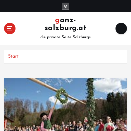
Z
u
m
ganz-
I
salzburg.at
n
h
die private Seite Salzburgs
a
l
Start
t
s
p
r
i
n
g
e
n