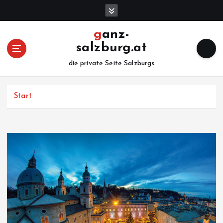
Z
u
m
ganz-
I
salzburg.at
n
h
die private Seite Salzburgs
a
l
Start
t
s
p
r
i
n
g
e
n