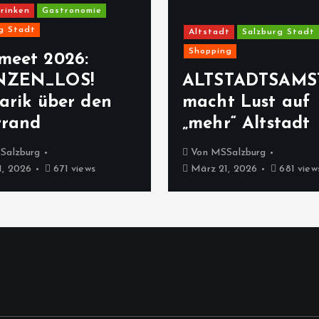
rinken
Gastronomie
g Stadt
Altstadt
Salzburg Stadt
Shopping
meet 2026:
NZEN_LOS!
ALTSTADTSAMS
arik über den
macht Lust auf
rrand
„mehr“ Altstadt
Salzburg
Von
MSSalzburg
, 2026
671 views
März 21, 2026
681 view