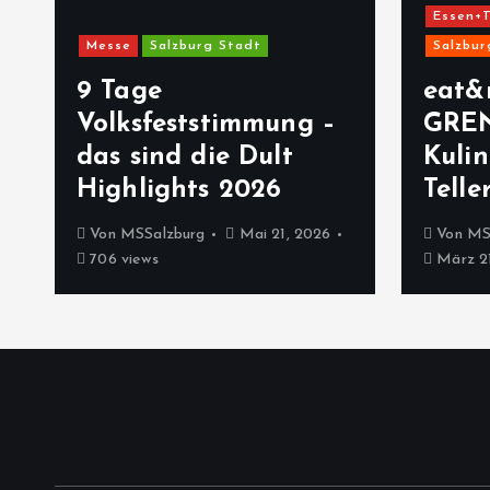
Essen+T
Messe
Salzburg Stadt
Salzbur
9 Tage
eat&
Volksfeststimmung –
GRE
das sind die Dult
Kulin
Highlights 2026
Telle
Von
MSSalzburg
Mai 21, 2026
Von
MS
706 views
März 21