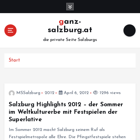
Z
u
m
ganz-
I
salzburg.at
n
h
die private Seite Salzburgs
a
l
Start
t
s
p
r
i
MSSalzburg
2012
April 6, 2012
1296 views
n
g
Salzburg Highlights 2012 – der Sommer
e
im Weltkulturerbe mit Festspielen der
n
Superlative
Im Sommer 2012 macht Salzburg seinem Ruf als
Festspielmetropole alle Ehre. Die Pfingstfestspiele stehen