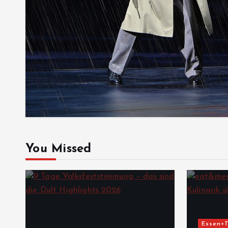
You Missed
Essen+T