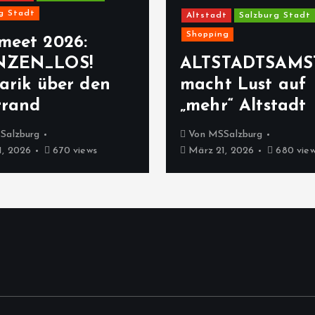
g Stadt
Altstadt
Salzburg Stadt
Shopping
meet 2026:
NZEN_LOS!
ALTSTADTSAMS
arik über den
macht Lust auf
rrand
„mehr“ Altstadt
Salzburg
Von
MSSalzburg
, 2026
670 views
März 21, 2026
680 vie