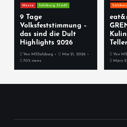
Messe
Salzburg Stadt
Salzbur
9 Tage
eat&
Volksfeststimmung –
GRE
das sind die Dult
Kulin
Highlights 2026
Telle
Von
MSSalzburg
Mai 21, 2026
Von
MS
705 views
März 21