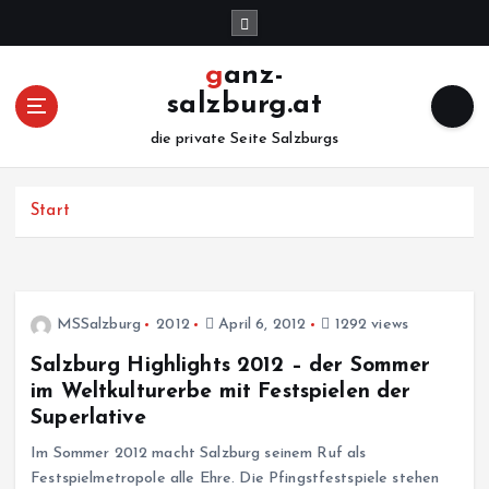
Z
u
m
ganz-
I
salzburg.at
n
h
die private Seite Salzburgs
a
l
Start
t
s
p
r
i
MSSalzburg
2012
April 6, 2012
1292 views
n
g
Salzburg Highlights 2012 – der Sommer
e
im Weltkulturerbe mit Festspielen der
n
Superlative
Im Sommer 2012 macht Salzburg seinem Ruf als
Festspielmetropole alle Ehre. Die Pfingstfestspiele stehen