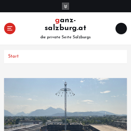
Z
u
m
ganz-
I
salzburg.at
n
h
die private Seite Salzburgs
a
l
Start
t
s
p
r
i
n
g
e
n