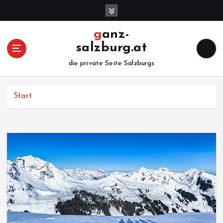
Z
u
m
ganz-
I
salzburg.at
n
h
die private Seite Salzburgs
a
l
Start
t
s
p
r
i
n
g
e
n