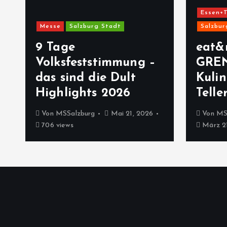
Essen+T
Messe
Salzburg Stadt
Salzbur
9 Tage
eat&
Volksfeststimmung –
GRE
das sind die Dult
Kulin
Highlights 2026
Telle
Von
MSSalzburg
Mai 21, 2026
Von
MS
706 views
März 21