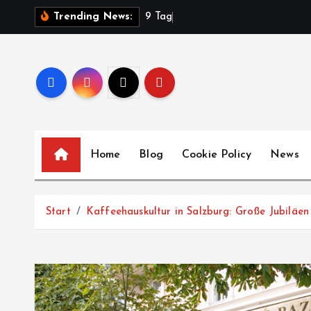
Z
9
T
a
g
e
Trending News:
u
m
I
n
h
a
l
Home
Blog
Cookie Policy
News
t
s
p
Start
Kaffeehauskultur in Salzburg: Große Jubiläe
r
i
n
g
e
n