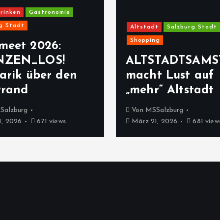
rinken
Gastronomie
g Stadt
Altstadt
Salzburg Stadt
Shopping
meet 2026:
NZEN_LOS!
ALTSTADTSAMS
arik über den
macht Lust auf
rrand
„mehr“ Altstadt
Salzburg
Von
MSSalzburg
, 2026
671 views
März 21, 2026
681 view