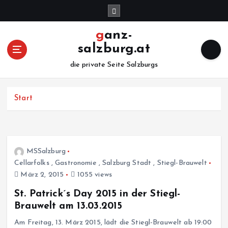
Z
u
m
ganz-
I
salzburg.at
n
h
die private Seite Salzburgs
a
l
Start
t
s
p
r
i
MSSalzburg
n
Cellarfolks
,
Gastronomie
,
Salzburg Stadt
,
Stiegl-Brauwelt
g
März 2, 2015
1055 views
e
n
St. Patrick´s Day 2015 in der Stiegl-
Brauwelt am 13.03.2015
Am Freitag, 13. März 2015, lädt die Stiegl-Brauwelt ab 19:00