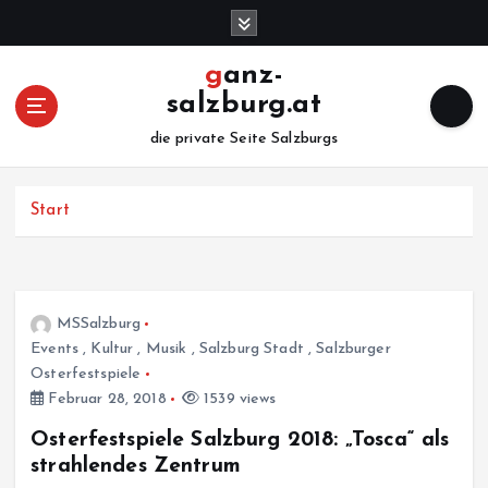
Z
u
m
ganz-
I
salzburg.at
n
h
die private Seite Salzburgs
a
l
Start
t
s
p
r
i
MSSalzburg
n
Events
,
Kultur
,
Musik
,
Salzburg Stadt
,
Salzburger
g
Osterfestspiele
e
Februar 28, 2018
1539 views
n
Osterfestspiele Salzburg 2018: „Tosca“ als
strahlendes Zentrum