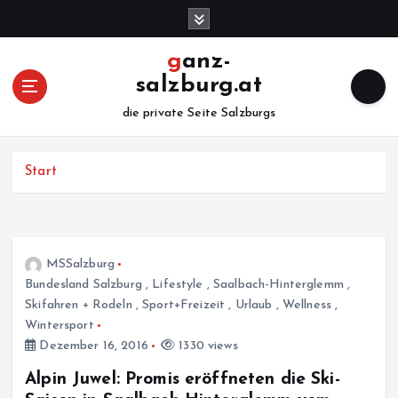
Z
u
m
ganz-
I
salzburg.at
n
h
die private Seite Salzburgs
a
l
Start
t
s
p
r
i
MSSalzburg
n
Bundesland Salzburg
,
Lifestyle
,
Saalbach-Hinterglemm
,
g
Skifahren + Rodeln
,
Sport+Freizeit
,
Urlaub
,
Wellness
,
e
Wintersport
n
Dezember 16, 2016
1330 views
Alpin Juwel: Promis eröffneten die Ski-