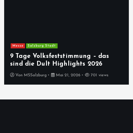
e
n
n
Messe
Salzburg Stadt
u
9 Tage Volksfeststimmung – das
m
sind die Dult Highlights 2026
Von
MSSalzburg
Mai 21, 2026
701 views
m
e
r
i