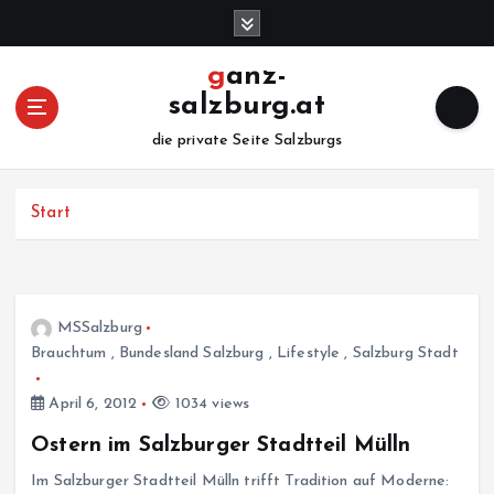
Z
u
m
ganz-
I
salzburg.at
n
h
die private Seite Salzburgs
a
l
Start
t
s
p
r
i
MSSalzburg
n
Brauchtum
,
Bundesland Salzburg
,
Lifestyle
,
Salzburg Stadt
g
e
April 6, 2012
1034 views
n
Ostern im Salzburger Stadtteil Mülln
Im Salzburger Stadtteil Mülln trifft Tradition auf Moderne: