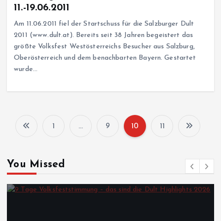
11.-19.06.2011
Am 11.06.2011 fiel der Startschuss für die Salzburger Dult
2011 (www.dult.at). Bereits seit 38 Jahren begeistert das
größte Volksfest Westösterreichs Besucher aus Salzburg,
Oberösterreich und dem benachbarten Bayern. Gestartet
wurde…
1
…
9
10
11
S
e
You Missed
i
t